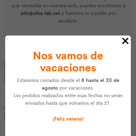
que necesitas en nuestra web, puedes escribirnos a
info@ultra-lab.net
y haremos lo posible por
ayudarte.
Nos vamos de
vacaciones
Filtrar productos
Cerrar
8 hasta el 20 de
Estaremos cerrados desde el
Filtros
agosto
por vacaciones.
Los pedidos realizados entre esas fechas no serán
Estado
enviados hasta que volvamos el día 21.
Estado
Hay existencias
Aplicar
¡Feliz verano!