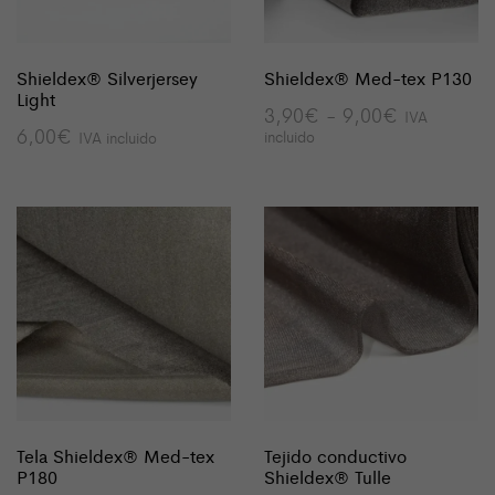
Shieldex® Silverjersey
Shieldex® Med-tex P130
Light
Rango
3,90
€
-
9,00
€
IVA
de
6,00
€
incluido
IVA incluido
precios:
desde
3,90€
hasta
9,00€
Tela Shieldex® Med-tex
Tejido conductivo
P180
Shieldex® Tulle