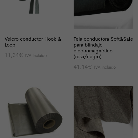
Velcro conductor Hook &
Tela conductora Soft&Safe
Loop
para blindaje
electromagnético
11,34
€
IVA incluido
(rosa/negro)
41,14
€
IVA incluido