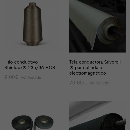
9,00€
Hilo conductivo
Tela conductora Silverell
Shieldex® 235/36 HCB
® para blindaje
electromagnético
9,00
€
IVA incluido
70,00
€
IVA incluido