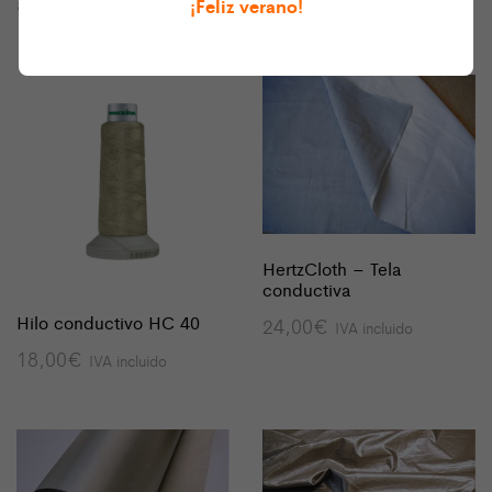
58,08
€
34,00
€
¡Feliz verano!
IVA incluido
IVA incluido
HertzCloth – Tela
conductiva
Hilo conductivo HC 40
24,00
€
IVA incluido
18,00
€
IVA incluido