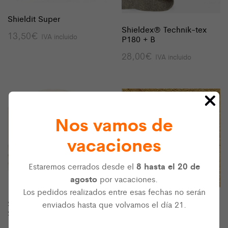
Shieldit Super
Shieldex® Technik-tex
13,50
€
IVA incluido
P180 + B
28,00
€
IVA incluido
Agotado
Nos vamos de
vacaciones
8 hasta el 20 de
Estaremos cerrados desde el
agosto
por vacaciones.
Los pedidos realizados entre esas fechas no serán
SwissShield Naturell RF
SKIN-Blok Gold ™ – Peel
enviados hasta que volvamos el día 21.
Shielding fabric
& Stick Contact Film