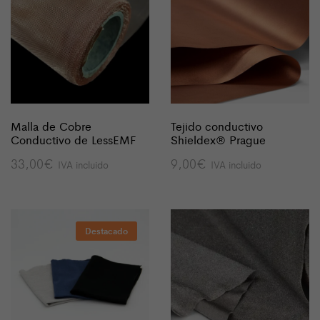
Malla de Cobre
Tejido conductivo
Conductivo de LessEMF
Shieldex® Prague
33,00
€
9,00
€
IVA incluido
IVA incluido
Destacado