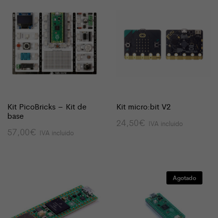
72,00€
Kit PicoBricks – Kit de
Kit micro:bit V2
base
24,50
€
IVA incluido
57,00
€
IVA incluido
Agotado