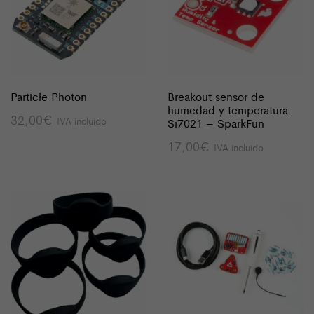
Particle Photon
Breakout sensor de
humedad y temperatura
32,00
€
IVA incluido
Si7021 – SparkFun
17,00
€
IVA incluido