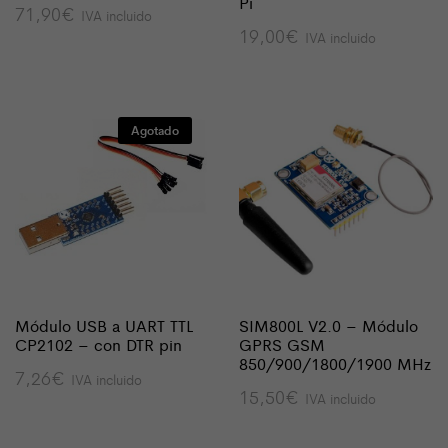
Pi
71,90
€
IVA incluido
19,00
€
IVA incluido
Agotado
Módulo USB a UART TTL
SIM800L V2.0 – Módulo
CP2102 – con DTR pin
GPRS GSM
850/900/1800/1900 MHz
7,26
€
IVA incluido
15,50
€
IVA incluido