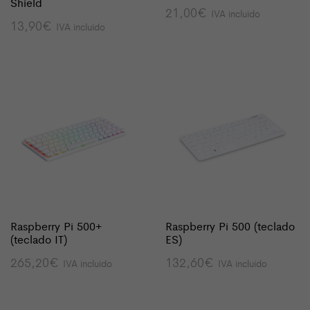
Shield
21,00
€
IVA incluido
13,90
€
IVA incluido
Raspberry Pi 500+
Raspberry Pi 500 (teclado
(teclado IT)
ES)
265,20
€
132,60
€
IVA incluido
IVA incluido