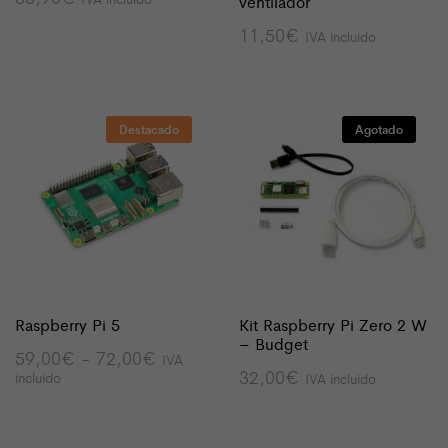
ventilador
11,50
€
IVA incluido
Destacado
Agotado
Raspberry Pi 5
Kit Raspberry Pi Zero 2 W
– Budget
Rango
59,00
€
-
72,00
€
IVA
de
32,00
€
incluido
IVA incluido
precios:
desde
59,00€
hasta