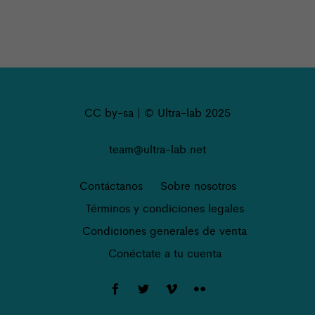
CC by-sa | © Ultra-lab 2025
team@ultra-lab.net
Contáctanos
Sobre nosotros
Términos y condiciones legales
Condiciones generales de venta
Conéctate a tu cuenta