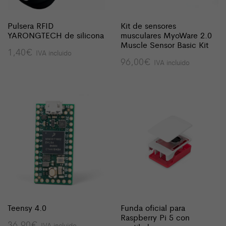
Pulsera RFID
Kit de sensores
YARONGTECH de silicona
musculares MyoWare 2.0
Muscle Sensor Basic Kit
1,40
€
IVA incluido
96,00
€
IVA incluido
Teensy 4.0
Funda oficial para
Raspberry Pi 5 con
36,90
€
IVA incluido