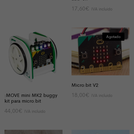
17,60
€
IVA incluido
Agotado
Micro:bit V2
18,00
€
:MOVE mini MK2 buggy
IVA incluido
kit para micro:bit
44,00
€
IVA incluido