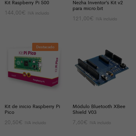
Kit Raspberry Pi 500
Nezha Inventor’s Kit v2
para micro:bit
144,00
€
IVA incluido
121,00
€
IVA incluido
Destacado
Kit de inicio Raspberry Pi
Módulo Bluetooth XBee
Pico
Shield V03
20,50
€
7,60
€
IVA incluido
IVA incluido