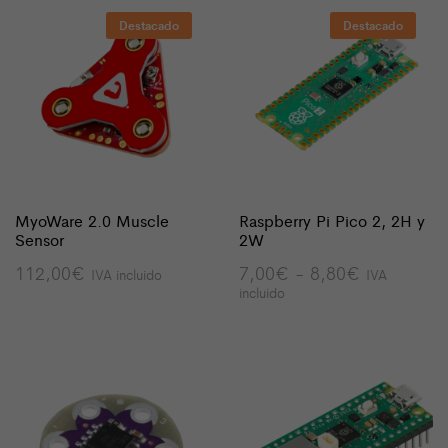
Destacado
Destacado
MyoWare 2.0 Muscle
Raspberry Pi Pico 2, 2H y
Sensor
2W
Rango
112,00
€
7,00
€
-
8,80
€
IVA incluido
IVA
de
incluido
precios:
desde
7,00€
hasta
8,80€