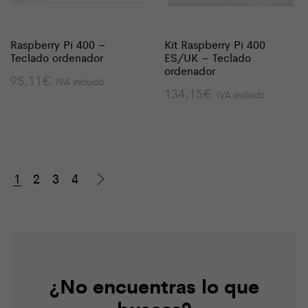
Raspberry Pi 400 –
Kit Raspberry Pi 400
Teclado ordenador
ES/UK – Teclado
ordenador
95,11
€
IVA incluido
134,15
€
IVA incluido
1
2
3
4
¿No encuentras lo que
buscas?