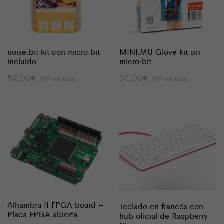
noise:bit kit con micro:bit
MINI.MU Glove kit sin
incluido
micro:bit
52,00
€
31,00
€
IVA incluido
IVA incluido
Alhambra II FPGA board –
Teclado en francés con
Placa FPGA abierta
hub oficial de Raspberry