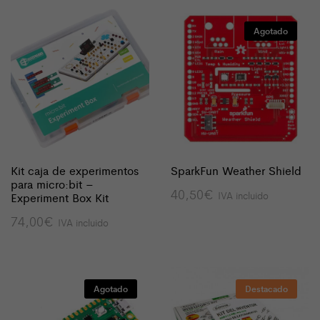
Agotado
Kit caja de experimentos
SparkFun Weather Shield
para micro:bit –
40,50
€
IVA incluido
Experiment Box Kit
74,00
€
IVA incluido
Agotado
Destacado