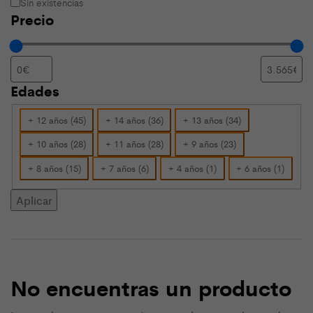
Sin existencias
Precio
Edades
Edades
+ 12 años
(
45
)
+ 14 años
(
36
)
+ 13 años
(
34
)
+ 10 años
(
28
)
+ 11 años
(
28
)
+ 9 años
(
23
)
+ 8 años
(
15
)
+ 7 años
(
6
)
+ 4 años
(
1
)
+ 6 años
(
1
)
Aplicar
No encuentras un producto