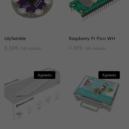
LilyTwinkle
Raspberry Pi Pico WH
8,50
€
9,00
€
IVA incluido
IVA incluido
Agotado
Agotado