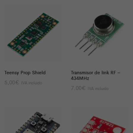
Teensy Prop Shield
Transmisor de link RF –
434MHz
5,00
€
IVA incluido
7,00
€
IVA incluido