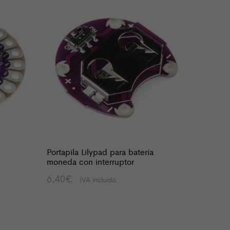
Portapila Lilypad para batería
LilyPad
moneda con interruptor
Motor d
6,40
€
11,90
IVA incluido