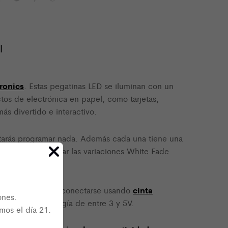
Fade
de
Chibitronics
cantidad
l
ronics
. Estas pegatinas LED se iluminan con un
ctos de electrónica en papel, como tarjetas,
ás divertido e interactivo.
itarás programar nada. Además cada una tiene una
én puedes encontrar las variaciones White Fade
cinta
a normal y pueden conectarse usando
ones.
a fuente de energía de entre 3 y 5V.
mos el día 21.