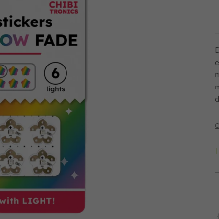
E
e
m
m
d
C
H