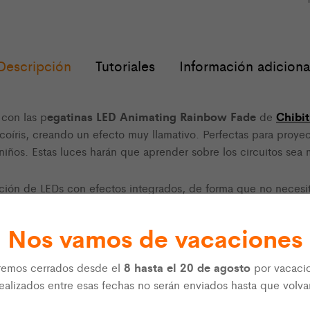
Descripción
Tutoriales
Información adiciona
egatinas LED Animating Rainbow Fade
Chibit
 con las p
de
rcoíris, creando un efecto muy llamativo. Perfectas para proye
iños. Estas luces harán que aprender sobre los circuitos sea m
cción de LEDs con efectos integrados, de forma que no neces
. Las pegatinas Rainbow Fade tienen forma de flor. Pero tambi
de diamante) en nuestra tienda.
Nos vamos de vacaciones
uitos y aprender con niños, ya que se pegan como una pegatin
8 hasta el 20 de agosto
remos cerrados desde el
por vacaci
pila tipo moneda CR2032
necesitarás conectarlas a una
u otr
ealizados entre esas fechas no serán enviados hasta que volva