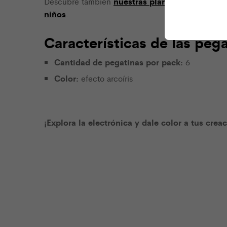
nuestras plantillas
Descubre también
para empez
niños
.
Características de las pe
Cantidad de pegatinas por pack:
6
Color:
efecto arcoíris
¡Explora la electrónica y dale color a tus cr