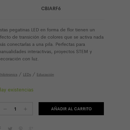
CBIARF6
stas pegatinas LED en forma de flor tienen un
fecto de transición de colores que se activa nada
ás conectarlas a una pila. Perfectas para
anualidades interactivas, proyectos STEM y
ecoración con luz.
/
/
hibitronics
LEDs
Educación
ay existencias
Pegatinas
AÑADIR AL CARRITO
LED
Animating
Rainbow