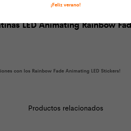
ar a crear directamente, o encuentra más actividades y materi
¡Feliz verano!
gatinas LED Animating Rainbow Fa
eaciones con los Rainbow Fade Animating LED Stickers!
Productos relacionados