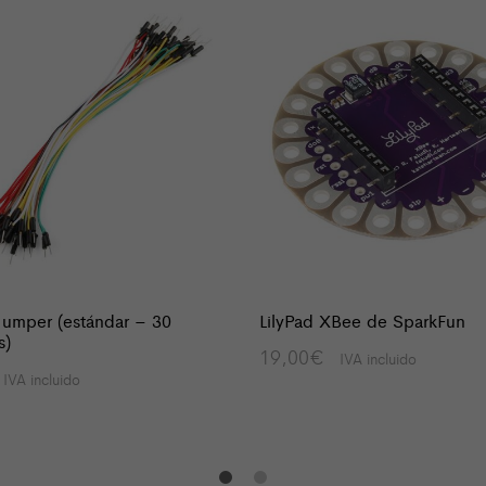
Jumper (estándar – 30
LilyPad XBee de SparkFun
s)
19,00
€
IVA incluido
IVA incluido