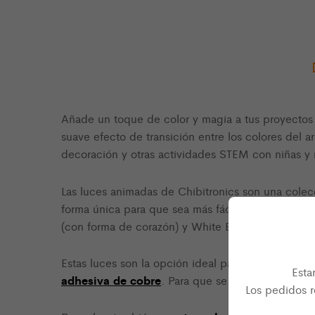
Añade un toque de color y magia a tus proyectos
suave efecto de transición entre los colores del a
decoración y otras actividades STEM con niñas y n
Las luces animadas de Chibitronics son una cole
forma única para que sea más fácil identificarlas
(con forma de corazón) y White Blink (con forma 
Estas luces son la opción ideal para crear circ
Esta
adhesiva de cobre
. Para que se enciendan solo 
Los pedidos r