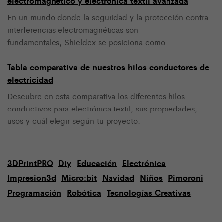
electromagnético y electrónica textil avanzada
En un mundo donde la seguridad y la protección contra
interferencias electromagnéticas son
fundamentales, Shieldex se posiciona como…
Tabla comparativa de nuestros hilos conductores de
electricidad
Descubre en esta comparativa los diferentes hilos
conductivos para electrónica textil, sus propiedades,
usos y cuál elegir según tu proyecto.
3DPrintPRO
Diy
Educación
Electrónica
Impresion3d
Micro:bit
Navidad
Niños
Pimoroni
Programación
Robótica
Tecnologías Creativas