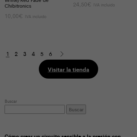
24,50
€
IVA incluido
Chibitronics
10,00
€
IVA incluido
1
2
3
4
5
6
Visitar la tienda
Buscar
Buscar
Cómo crear un circuito sensible a la presión con