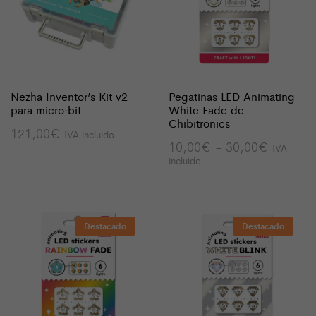
Nezha Inventor’s Kit v2
Pegatinas LED Animating
para micro:bit
White Fade de
Chibitronics
121,00
€
IVA incluido
Rango
10,00
€
-
30,00
€
IVA
de
incluido
precios:
desde
10,00€
hasta
30,00€
Destacado
Destacado