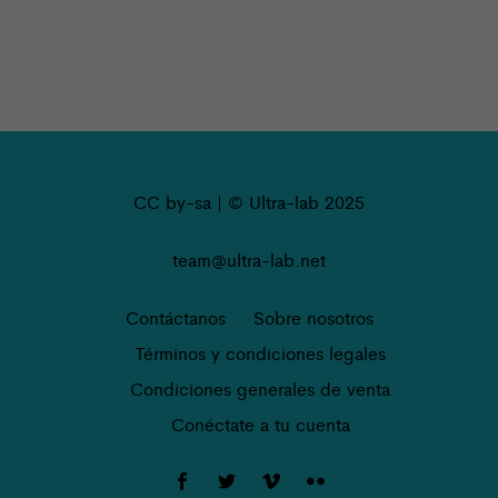
CC by-sa | © Ultra-lab 2025
team@ultra-lab.net
Contáctanos
Sobre nosotros
Términos y condiciones legales
Condiciones generales de venta
Conéctate a tu cuenta