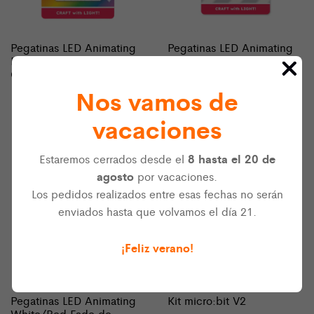
Pegatinas LED Animating
Pegatinas LED Animating
Rainbow Fade de
White Blink de
Chibitronics
Chibitronics
Nos vamos de
10,00
€
10,00
€
IVA incluido
IVA incluido
vacaciones
8 hasta el 20 de
Estaremos cerrados desde el
agosto
por vacaciones.
Los pedidos realizados entre esas fechas no serán
enviados hasta que volvamos el día 21.
¡Feliz verano!
Pegatinas LED Animating
Kit micro:bit V2
White/Red Fade de