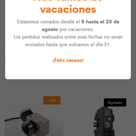
vacaciones
8 hasta el 20 de
Estaremos cerrados desde el
agosto
por vacaciones.
Los pedidos realizados entre esas fechas no serán
PLA XXL de Makerbot
enviados hasta que volvamos el día 21.
Smart extruder + para
Industries – 1.75mm
Replicator Z18 – Extrusor
4,5kg – Varios colores
inteligente de Makerbot
¡Feliz verano!
Industries
280,00
€
IVA incluido
299,00
€
IVA incluido
-20%
Agotado