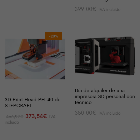
399,00
€
IVA incluido
-20%
Día de alquiler de una
impresora 3D personal con
3D Print Head PH-40 de
técnico
STEPCRAFT
350,00
€
IVA incluido
El
El
373,54
€
466,92
€
IVA
precio
precio
incluido
original
actual
era:
es:
466,92€.
373,54€.