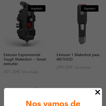
Agotado
Agotado
Extrusor Experimental
Extrusor 1 Makerbot para
Tough Makerbot – Smart
METHOD
extruder
299,00
€
IVA incluido
301,30
€
IVA incluido
Nos vamos de