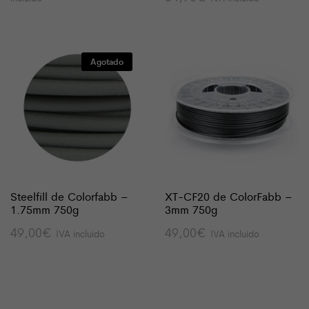
original
actual
era:
es:
73,10€.
58,48€.
Agotado
Steelfill de Colorfabb –
XT-CF20 de ColorFabb –
1.75mm 750g
3mm 750g
49,00
€
49,00
€
IVA incluido
IVA incluido