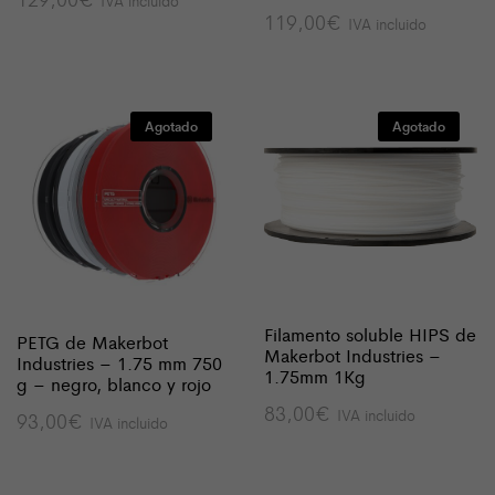
119,00
€
IVA incluido
Agotado
Agotado
Filamento soluble HIPS de
PETG de Makerbot
Makerbot Industries –
Industries – 1.75 mm 750
1.75mm 1Kg
g – negro, blanco y rojo
83,00
€
IVA incluido
93,00
€
IVA incluido