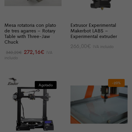
Mesa rotatoria con plato
Extrusor Experimental
de tres agarres – Rotary
Makerbot LABS –
Table with Three-Jaw
Experimental extruder
Chuck
266,00
€
IVA incluido
El
El
272,16
€
340,20
€
IVA
precio
precio
incluido
original
actual
era:
es:
340,20€.
272,16€.
-20%
Agotado