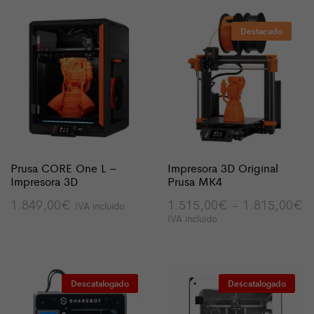
Destacado
Prusa CORE One L –
Impresora 3D Original
Impresora 3D
Prusa MK4
R
1.849,00
€
1.515,00
€
-
1.815,00
€
IVA incluido
d
IVA incluido
pr
d
1
ha
1
Descatalogado
Descatalogado