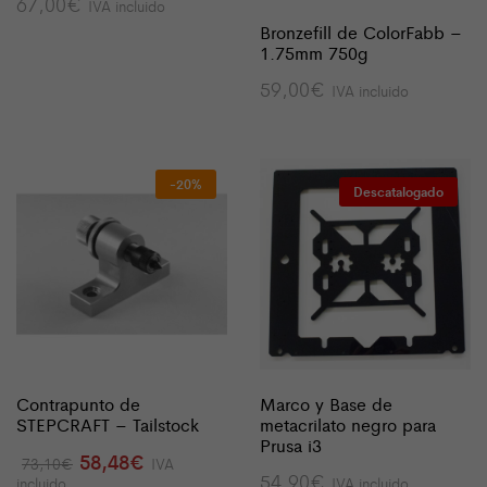
67,00
€
IVA incluido
Bronzefill de ColorFabb –
1.75mm 750g
59,00
€
IVA incluido
-20%
Descatalogado
Contrapunto de
Marco y Base de
STEPCRAFT – Tailstock
metacrilato negro para
Prusa i3
El
El
58,48
€
73,10
€
IVA
precio
precio
54,90
€
incluido
IVA incluido