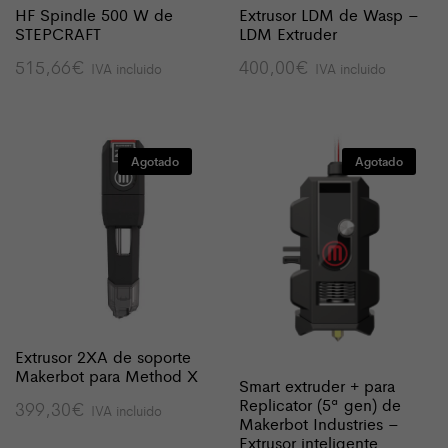
HF Spindle 500 W de
Extrusor LDM de Wasp –
STEPCRAFT
LDM Extruder
515,66
€
400,00
€
IVA incluido
IVA incluido
Agotado
Agotado
Extrusor 2XA de soporte
Makerbot para Method X
Smart extruder + para
Replicator (5ª gen) de
399,30
€
IVA incluido
Makerbot Industries –
Extrusor inteligente