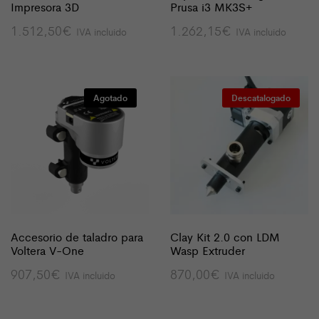
Impresora 3D
Prusa i3 MK3S+
1.512,50
€
1.262,15
€
IVA incluido
IVA incluido
Agotado
Descatalogado
Accesorio de taladro para
Clay Kit 2.0 con LDM
Voltera V-One
Wasp Extruder
907,50
€
870,00
€
IVA incluido
IVA incluido