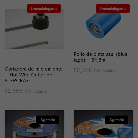
Descatalogado
Descatalogado
Rollo de cinta azul (blue
tape) – 54,8m
Cortadora de hilo caliente
80,70
€
IVA incluido
– Hot Wire Cutter de
STEPCRAFT
82,85
€
IVA incluido
Agotado
Agotado