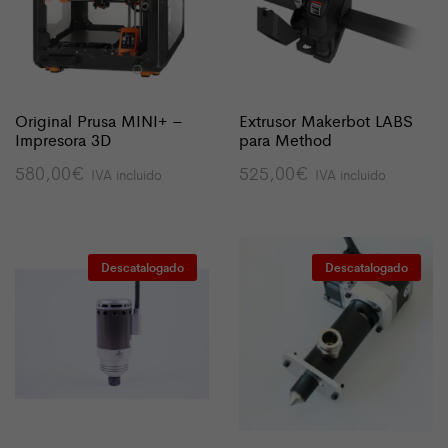
Original Prusa MINI+ –
Extrusor Makerbot LABS
Impresora 3D
para Method
580,00
€
525,00
€
IVA incluido
IVA incluido
Descatalogado
Descatalogado