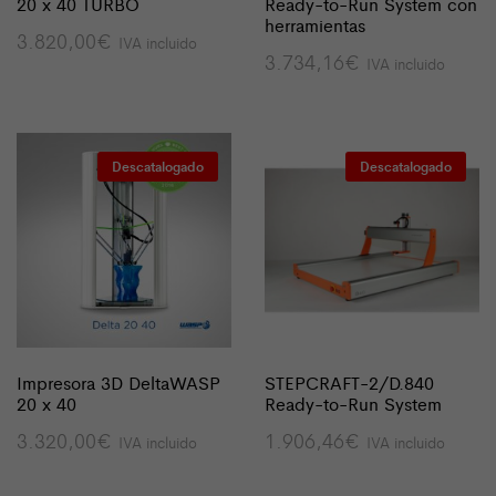
20 x 40 TURBO
Ready-to-Run System con
herramientas
3.820,00
€
IVA incluido
3.734,16
€
IVA incluido
Descatalogado
Descatalogado
Impresora 3D DeltaWASP
STEPCRAFT-2/D.840
20 x 40
Ready-to-Run System
3.320,00
€
1.906,46
€
IVA incluido
IVA incluido