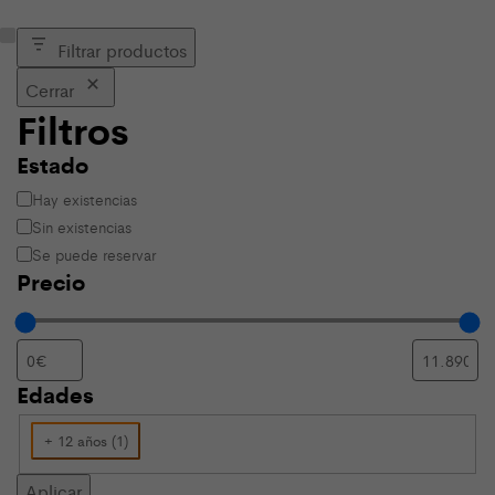
Filtrar productos
Cerrar
Filtros
Estado
Estado
Hay existencias
Sin existencias
Se puede reservar
Precio
Edades
Edades
+ 12 años
(
1
)
Aplicar