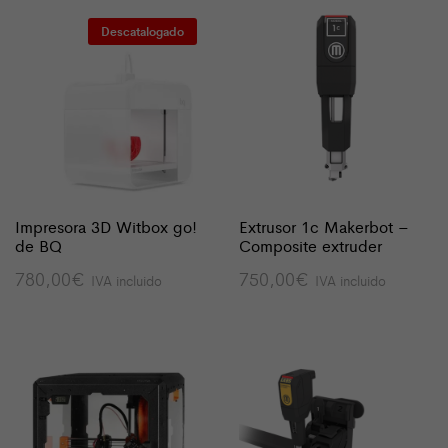
Descatalogado
Impresora 3D Witbox go!
Extrusor 1c Makerbot –
de BQ
Composite extruder
780,00
€
750,00
€
IVA incluido
IVA incluido