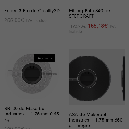
Ender-3 Pro de Creality3D
Milling Bath 840 de
STEPCRAFT
255,00
€
IVA incluido
El
El
155,18
€
193,98
€
IVA
precio
precio
incluido
original
actual
era:
es:
193,98€.
155,18€
Agotado
SR-30 de Makerbot
Industries – 1.75 mm 0.45
ASA de Makerbot
kg
Industries – 1.75 mm 650
g – negro
129,00
€
IVA incluido