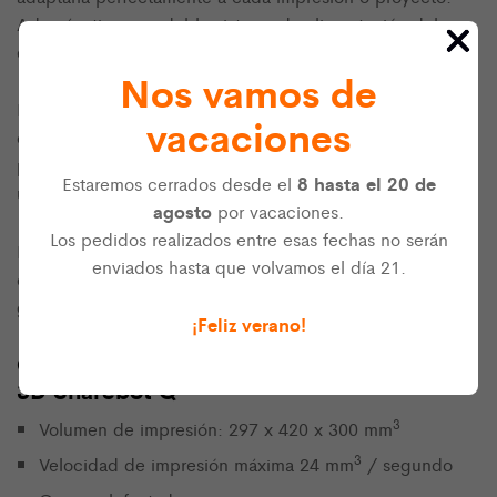
Además, tiene un doble sistema de alimentación del
extrusor (directo o sistema bowden)
Nos vamos de
Puedes conectarla a través de una red Wifi e imprimir
vacaciones
directamente enviando un archivo por la red. También
podrás controlarla remotamente gracias a su cámara y a
8 hasta el 20 de
Estaremos cerrados desde el
una interfaz web.
agosto
por vacaciones.
Los pedidos realizados entre esas fechas no serán
ficha técnica
Puedes consultar su
para más información,
enviados hasta que volvamos el día 21.
página web
o consultar su
para encontrar otros datos,
guías de uso y solución de problemas y más recursos.
¡Feliz verano!
Características técnicas de la impresora
3D Sharebot Q
3
Volumen de impresión: 297 x 420 x 300 mm
3
Velocidad de impresión máxima 24 mm
/ segundo