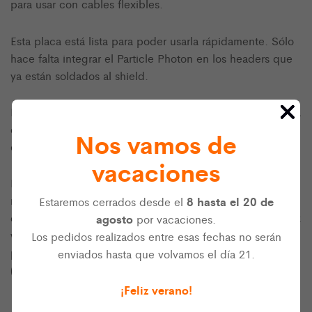
para usar con cables flexibles.
Esta placa está lista para poder usarla rápidamente. Sólo
hace falta integrar el Particle Photon en los headers que
ya están soldados al shield.
El espesor de la PCB utilizada es tan sólo de 0,8 mm para
que se pueda coser más fácilmente y ocupar poco
Nos vamos de
espacio.
vacaciones
Esta placa de desarrollo Particle Photon de Sparkfun es
muy pequeña y tiene WiFi integrado, lo que permite
8 hasta el 20 de
Estaremos cerrados desde el
crear proyectos muy potentes. Además, tiene una interfaz
agosto
por vacaciones.
web muy fácil de usar para programar. Es un elemento
Los pedidos realizados entre esas fechas no serán
perfecto para crear proyectos con Internet de las cosas
enviados hasta que volvamos el día 21.
(IoT) con buenas características de conectividad.
¡Feliz verano!