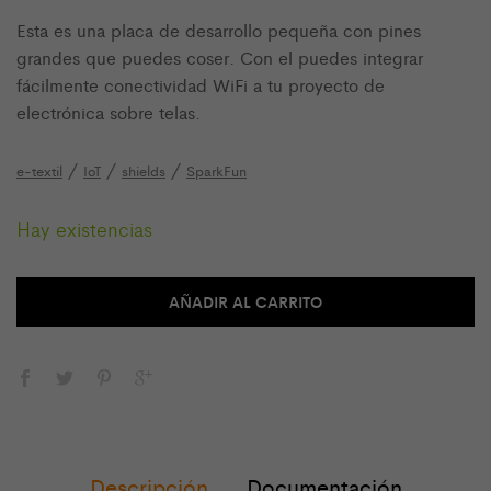
Esta es una placa de desarrollo pequeña con pines
grandes que puedes coser. Con el puedes integrar
fácilmente conectividad WiFi a tu proyecto de
electrónica sobre telas.
/
/
/
e-textil
IoT
shields
SparkFun
Hay existencias
AÑADIR AL CARRITO
Descripción
Documentación