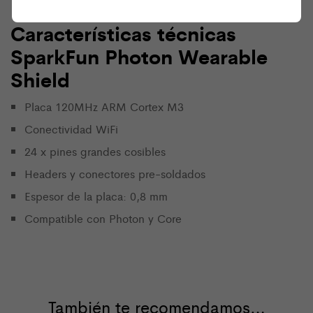
Características técnicas
SparkFun Photon Wearable
Shield
Placa 120MHz ARM Cortex M3
Conectividad WiFi
24 x pines grandes cosibles
Headers y conectores pre-soldados
Espesor de la placa: 0,8 mm
Compatible con Photon y Core
También te recomendamos…