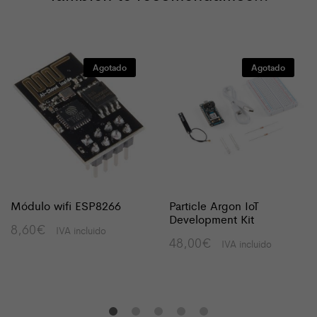
Agotado
Agotado
Módulo wifi ESP8266
Particle Argon IoT
Development Kit
8,60
€
IVA incluido
48,00
€
IVA incluido