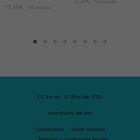
2,30
€
IVA incluido
17,50
€
IVA incluido
CC by-sa | © Ultra-lab 2025
team@ultra-lab.net
Contáctanos
Sobre nosotros
Términos y condiciones legales