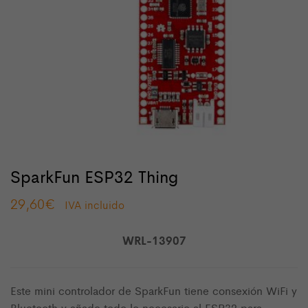
SparkFun ESP32 Thing
29,60
€
IVA incluido
WRL-13907
Este mini controlador de SparkFun tiene consexión WiFi y
Bluetooth y añade todo lo necesario al ESP32 para