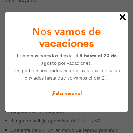
de tu proyecto.
Nos vamos de
Características técnicas de la
vacaciones
placa de desarrollo SparkFun
ESP32 Thing
8 hasta el 20 de
Estaremos cerrados desde el
agosto
por vacaciones.
Microprocesador Dual-core Tensilica LX6
Los pedidos realizados entre esas fechas no serán
Hasta 240MHz de frecuencia de reloj
enviados hasta que volvamos el día 21.
SRAM interna de 520kB
Transmisor-receptor BGN WiFi 802.11 integrado
¡Feliz verano!
Bluetooth doble modo (clásico y BLE) integrado
Cargador LiPO integrado
Rango de voltaje operativo: de 2.2 a 3.6V
Corriente de 2.5 µA en modo de reposo profundo