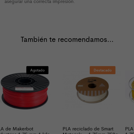
asegurar una correcta impresión.
También te recomendamos…
Agotado
Destacado
LA de Makerbot
PLA reciclado de Smart
PLA