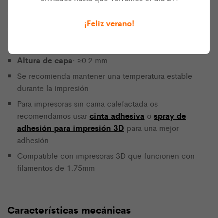
Ventilador de capa
: 100%
¡Feliz verano!
Velocidad de impresión
: 25-45 mm/s
Flujo
: 100%
Altura de capa
: ≥0.2 mm
Se recomienda mantener una temperatura estable
durante la impresión
Para impresoras sin cama calefactada os
cinta adhesiva
spray de
recomendamos usar
o
adhesión para impresión 3D
para una mejor
adhesión
Compatible con impresoras 3D que funcionen con
filamentos de 1.75mm
Características mecánicas