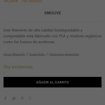
34,80
€
IVA incluido
SMOLIVE
Este filamento de alta calidad biodegradable y
compostable está fabricado con PLA y residuos orgánicos
como los huesos de aceitunas.
/
/
Smart Materials
Sostenibles
Filamentos especiales
Hay existencias
AÑADIR AL CARRITO