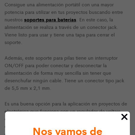
Consigue una alimentación portátil con una mayor
potencia para utilizar en tus proyectos buscando entre
soportes para baterías
nuestros
. En este caso, la
alimentación se realiza a través de un conector jack.
Viene listo para usar y tiene una tapa para cerrar el
soporte.
Además, este soporte para pilas tiene un interruptor
ON/OFF para poder conectar y desconectar la
alimentación de forma muy sencilla sin tener que
desenchufar ningún cable. Tiene un conector tipo jack
de 5,5 mm x 2,1 mm.
Es una buena opción para la aplicación en proyectos de
electrónica que funciona con un regulador de voltaje
de 5V (que, por tanto, requieren una alimentación de más
de 7V) o para utilizar con motores o solenoides. Es la
Nos vamos de
opción perfecta para utilizar en proyectos portátiles de