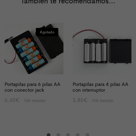
También te recomendamos…
Agotado
Portapilas para 6 pilas AA
Portapilas para 4 pilas AA
con conector jack
con interruptor
6,60
€
3,85
€
IVA incluido
IVA incluido