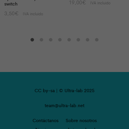
19,00
€
IVA incluido
switch
3,50
€
IVA incluido
CC by-sa | © Ultra-lab 2025
team@ultra-lab.net
Contáctanos
Sobre nosotros