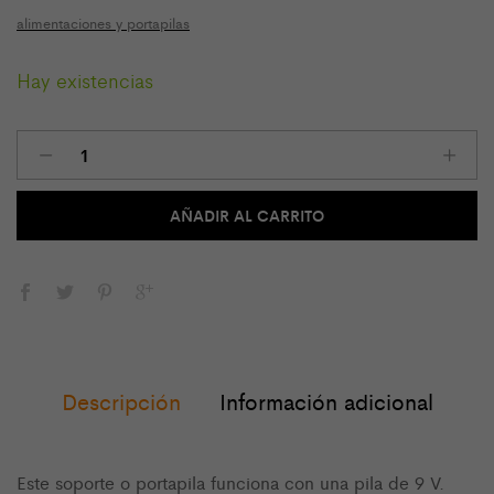
alimentaciones y portapilas
Hay existencias
Portapila
para
pila
de
AÑADIR AL CARRITO
9
V
con
conexión
jack
cantidad
Descripción
Información adicional
Este soporte o portapila funciona con una pila de 9 V.