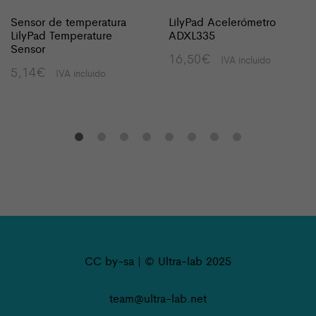
Sensor de temperatura
LilyPad Acelerómetro
LilyPad Temperature
ADXL335
Sensor
16,50
€
IVA incluido
5,14
€
IVA incluido
CC by-sa | © Ultra-lab 2025
team@ultra-lab.net