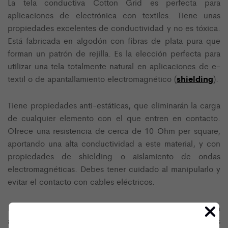
La tela conductiva Cotton Grid es perfecta para
aplicaciones de electrónica con textiles. Tiene unas
propiedades excelentes de conductividad y no es tóxica.
Está fabricada en algodón con fibras de plata pura que
forman un patrón de rejilla. Es la elección perfecta para
utilizar una tela totalmente natural en aplicaciones de e-
shielding
textil o de apantallamiento electromagnético (
).
Tiene propiedades anti-estáticas, que eliminarán la carga
de cualquier elemento con el que entren en contacto.
Ofrece una resistencia de cerca de 10 Ohm per square,
aportando una alta conductividad a este material, y con
propiedades de shielding o aislamiento de ondas
electromagnéticas. Debes tener cuidado al manipularlo y
evitar el contacto con cables eléctricos.
Es muy flexible y cómodo, y totalmente seguro para
aplicaciones en contacto con la piel. Es idéntico en sus