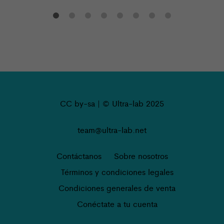
CC by-sa | © Ultra-lab 2025
team@ultra-lab.net
Contáctanos
Sobre nosotros
Términos y condiciones legales
Condiciones generales de venta
Conéctate a tu cuenta