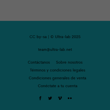
CC by-sa | © Ultra-lab 2025
team@ultra-lab.net
Contáctanos
Sobre nosotros
Términos y condiciones legales
Condiciones generales de venta
Conéctate a tu cuenta