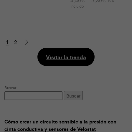
4,40
€
-
5,30
€
IVA
de
incluido
precios:
desde
4,40€
hasta
5,30€
1
2
Visitar la tienda
Buscar
Buscar
Cómo crear un circuito sensible a la presión con
cinta conductiva y sensores de Velostat