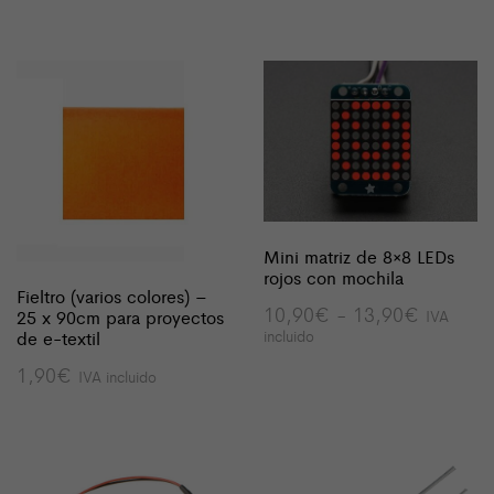
Mini matriz de 8×8 LEDs
rojos con mochila
Fieltro (varios colores) –
Rango
10,90
€
-
13,90
€
IVA
25 x 90cm para proyectos
de
incluido
de e-textil
precios:
desde
1,90
€
IVA incluido
10,90€
hasta
13,90€