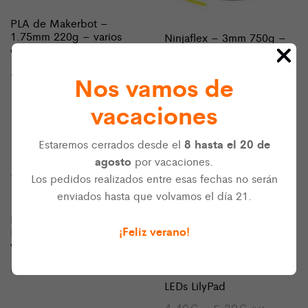
PLA de Makerbot –
1.75mm 220g – varios
Ninjaflex – 3mm 750g –
colores
Varios colores
31,00
€
El
El
18,90
€
IVA incluido
37,80
€
IVA
Nos vamos de
precio
precio
incluido
original
actual
vacaciones
era:
es:
37,80€.
18,90€.
8 hasta el 20 de
Estaremos cerrados desde el
Agotado
agosto
por vacaciones.
Los pedidos realizados entre esas fechas no serán
enviados hasta que volvamos el día 21.
PLA de Makerbot
¡Feliz verano!
Industries 1.75mm 900g –
varios colores
67,00
€
IVA incluido
LEDs LilyPad
Rango