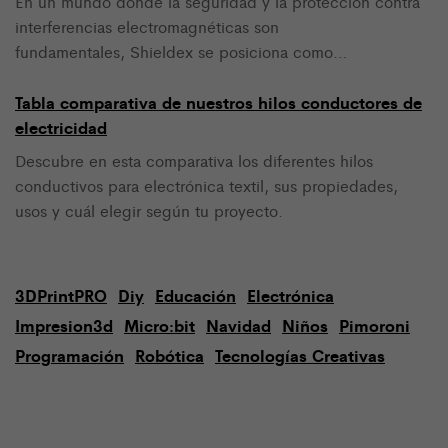
En un mundo donde la seguridad y la protección contra
interferencias electromagnéticas son
fundamentales, Shieldex se posiciona como…
Tabla comparativa de nuestros hilos conductores de
electricidad
Descubre en esta comparativa los diferentes hilos
conductivos para electrónica textil, sus propiedades,
usos y cuál elegir según tu proyecto.
3DPrintPRO
Diy
Educación
Electrónica
Impresion3d
Micro:bit
Navidad
Niños
Pimoroni
Programación
Robótica
Tecnologías Creativas