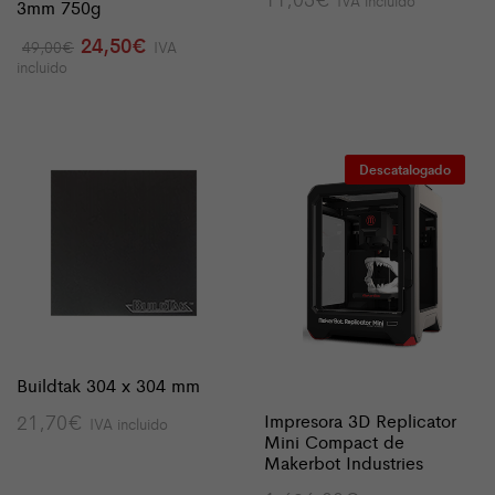
3mm 750g
El
El
24,50
€
49,00
€
IVA
precio
precio
incluido
original
actual
era:
es:
49,00€.
24,50€.
Descatalogado
Buildtak 304 x 304 mm
Impresora 3D Replicator
21,70
€
IVA incluido
Mini Compact de
Makerbot Industries