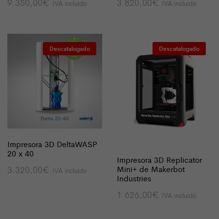
9.350,00
€
3.820,00
€
IVA incluido
IVA incluido
Descatalogado
Descatalogado
Impresora 3D DeltaWASP
20 x 40
Impresora 3D Replicator
Mini+ de Makerbot
3.320,00
€
IVA incluido
Industries
1.626,00
€
IVA incluido