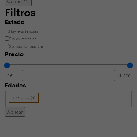
Cerrar
Filtros
Estado
Estado
Hay existencias
Sin existencias
Se puede reservar
Precio
Edades
Edades
+ 12 años
(
1
)
Aplicar