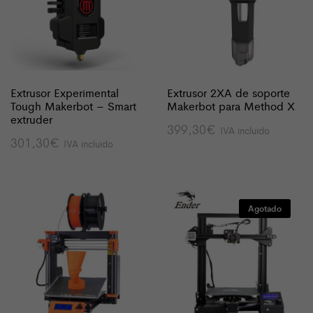
Extrusor Experimental
Extrusor 2XA de soporte
Tough Makerbot – Smart
Makerbot para Method X
extruder
399,30
€
IVA incluido
301,30
€
IVA incluido
Agotado