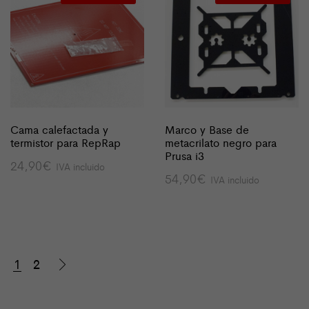
Cama calefactada y
Marco y Base de
termistor para RepRap
metacrilato negro para
Prusa i3
24,90
€
IVA incluido
54,90
€
IVA incluido
1
2