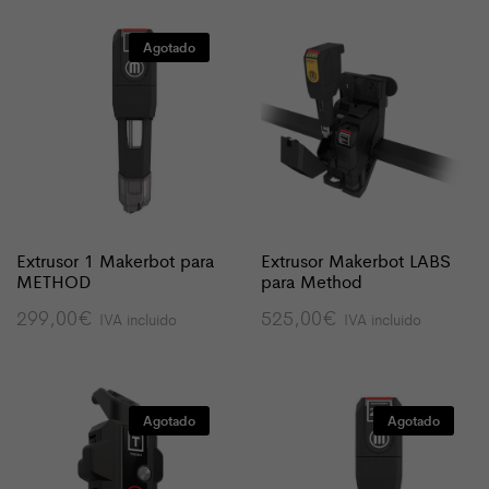
1.515,00€
hasta
1.815,00€
Agotado
Extrusor 1 Makerbot para
Extrusor Makerbot LABS
METHOD
para Method
299,00
€
525,00
€
IVA incluido
IVA incluido
Agotado
Agotado