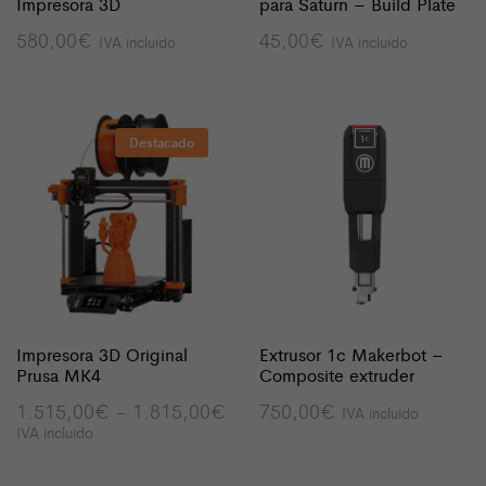
Impresora 3D
para Saturn – Build Plate
580,00
€
45,00
€
IVA incluido
IVA incluido
Destacado
Impresora 3D Original
Extrusor 1c Makerbot –
Prusa MK4
Composite extruder
Rango
1.515,00
€
-
1.815,00
€
750,00
€
IVA incluido
de
IVA incluido
precios:
desde