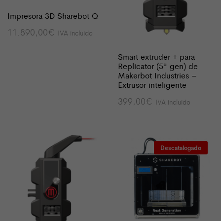
Impresora 3D Sharebot Q
11.890,00
€
IVA incluido
Smart extruder + para
Replicator (5ª gen) de
Makerbot Industries –
Extrusor inteligente
399,00
€
IVA incluido
Descatalogado