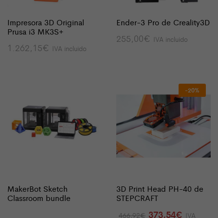
Impresora 3D Original
Ender-3 Pro de Creality3D
Prusa i3 MK3S+
255,00
€
IVA incluido
1.262,15
€
IVA incluido
-20%
MakerBot Sketch
3D Print Head PH-40 de
Classroom bundle
STEPCRAFT
El
El
373,54
€
466,92
€
IVA