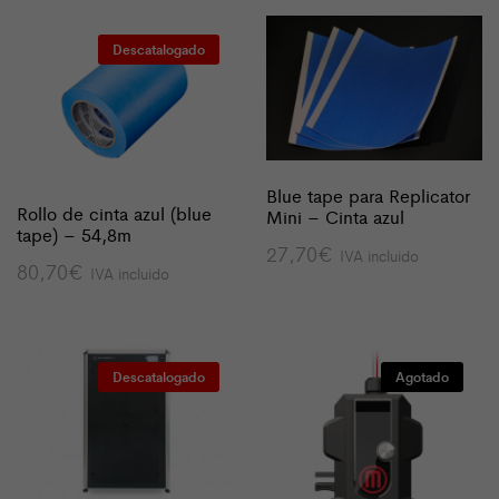
Descatalogado
Blue tape para Replicator
Rollo de cinta azul (blue
Mini – Cinta azul
tape) – 54,8m
27,70
€
IVA incluido
80,70
€
IVA incluido
Descatalogado
Agotado