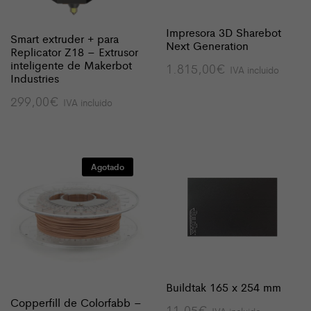
Impresora 3D Sharebot
Smart extruder + para
Next Generation
Replicator Z18 – Extrusor
inteligente de Makerbot
1.815,00
€
IVA incluido
Industries
299,00
€
IVA incluido
Agotado
Buildtak 165 x 254 mm
Copperfill de Colorfabb –
11,05
€
IVA incluido