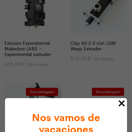
Extrusor Experimental
Clay Kit 2.0 con LDM
Makerbot LABS –
Wasp Extruder
Experimental extruder
870,00
€
IVA incluido
266,00
€
IVA incluido
Descatalogado
Descatalogado
Nos vamos de
vacaciones