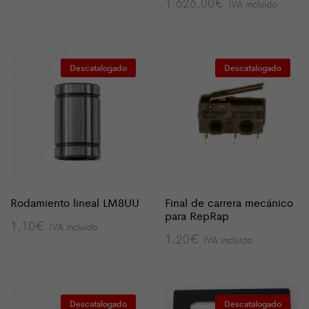
1.626,00
€
IVA incluido
Descatalogado
Descatalogado
Rodamiento lineal LM8UU
Final de carrera mecánico
para RepRap
1,10
€
IVA incluido
1,20
€
IVA incluido
Descatalogado
Descatalogado