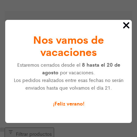
¿No encuentras lo que
Nos vamos de
buscas?
vacaciones
Somos distribuidores de numerosas marcas de
electrónica y e-textil. Si no encuentras el producto
8 hasta el 20 de
Estaremos cerrados desde el
que necesitas en nuestra web, puedes escribirnos a
agosto
por vacaciones.
info@ultra-lab.net
y haremos lo posible por
Los pedidos realizados entre esas fechas no serán
ayudarte.
enviados hasta que volvamos el día 21.
¡Feliz verano!
Filtrar productos