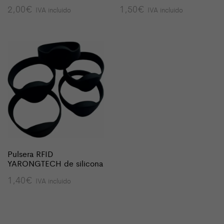
2,00
€
1,50
€
IVA incluido
IVA incluido
Pulsera RFID
YARONGTECH de silicona
1,40
€
IVA incluido