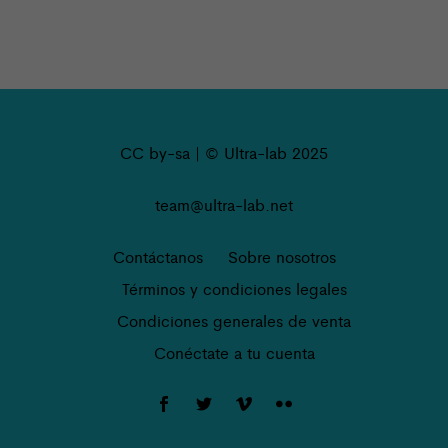
CC by-sa | © Ultra-lab 2025
team@ultra-lab.net
Contáctanos
Sobre nosotros
Términos y condiciones legales
Condiciones generales de venta
Conéctate a tu cuenta