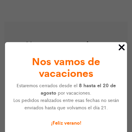
¿No encuentras lo que
buscas?
Nos vamos de
Somos distribuidores de numerosas marcas de
vacaciones
electrónica y e-textil. Si no encuentras el producto
que necesitas en nuestra web, puedes escribirnos a
8 hasta el 20 de
Estaremos cerrados desde el
info@ultra-lab.net
y haremos lo posible por
agosto
por vacaciones.
ayudarte.
Los pedidos realizados entre esas fechas no serán
enviados hasta que volvamos el día 21.
¡Feliz verano!