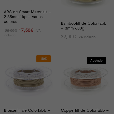
ABS de Smart Materials –
2.85mm 1kg – varios
colores
Bamboofill de ColorFabb
– 3mm 600g
El
El
17,50
€
25,00
€
IVA
precio
precio
incluido
39,00
€
IVA incluido
original
actual
era:
es:
25,00€.
17,50€.
-50%
Agotado
Bronzefill de Colorfabb –
Copperfill de Colorfabb –