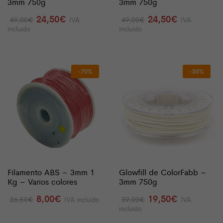
3mm 750g
3mm 750g
El
El
El
El
24,50
€
24,50
€
49,00
€
IVA
49,00
€
IVA
precio
precio
precio
precio
incluido
incluido
original
actual
original
actual
era:
es:
era:
es:
49,00€.
24,50€.
49,00€.
24,50€.
-70%
-50%
Filamento ABS – 3mm 1
Glowfill de ColorFabb –
Kg – Varios colores
3mm 750g
El
El
El
El
8,00
€
19,50
€
26,50
€
IVA incluido
39,00
€
IVA
precio
precio
precio
precio
incluido
original
actual
original
actual