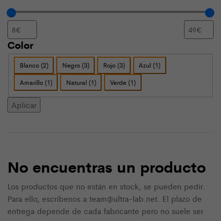
Color
Color
Blanco
(
2
)
Negro
(
3
)
Rojo
(
3
)
Azul
(
1
)
Amarillo
(
1
)
Natural
(
1
)
Verde
(
1
)
Aplicar
No encuentras un producto
Los productos que no están en stock, se pueden pedir.
Para ello, escríbenos a team@ultra-lab.net. El plazo de
entrega depende de cada fabricante pero no suele ser