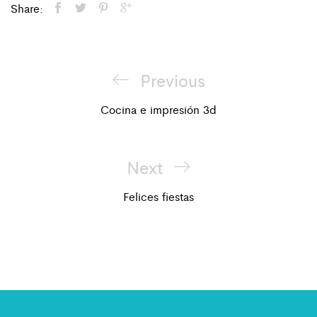
Share:
Previous
Previous
Navegación
Post
Cocina e impresión 3d
de
entradas
Next
Next
Post
Felices fiestas