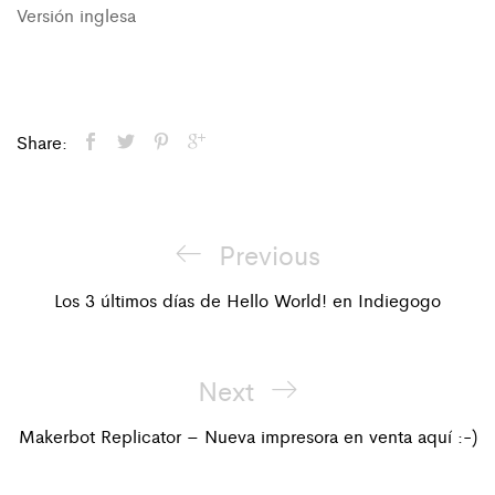
Versión inglesa
Share:
Previous
Previous
Navegación
Post
Los 3 últimos días de Hello World! en Indiegogo
de
entradas
Next
Next
Post
Makerbot Replicator – Nueva impresora en venta aquí :-)