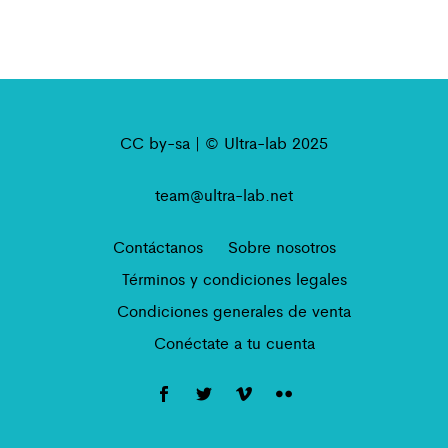
CC by-sa | © Ultra-lab 2025
team@ultra-lab.net
Contáctanos
Sobre nosotros
Términos y condiciones legales
Condiciones generales de venta
Conéctate a tu cuenta