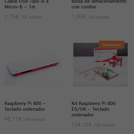
Cable USB Tipo-A a
Bolsa de almacenamiento
Micro-B – 1m
con cordón
2,75
€
1,00
€
IVA incluido
IVA incluido
Destacado
Raspberry Pi 400 –
Kit Raspberry Pi 400
Teclado ordenador
ES/UK – Teclado
ordenador
95,11
€
IVA incluido
134,15
€
IVA incluido