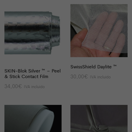
SwissShield Daylite ™
SKIN-Blok Silver ™ – Peel
30,00
€
& Stick Contact Film
IVA incluido
34,00
€
IVA incluido