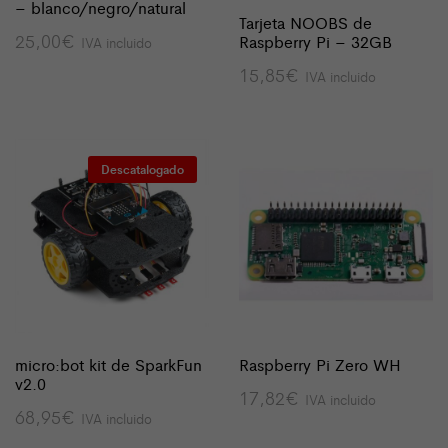
– blanco/negro/natural
Tarjeta NOOBS de
25,00
€
Raspberry Pi – 32GB
IVA incluido
15,85
€
IVA incluido
Descatalogado
micro:bot kit de SparkFun
Raspberry Pi Zero WH
v2.0
17,82
€
IVA incluido
68,95
€
IVA incluido