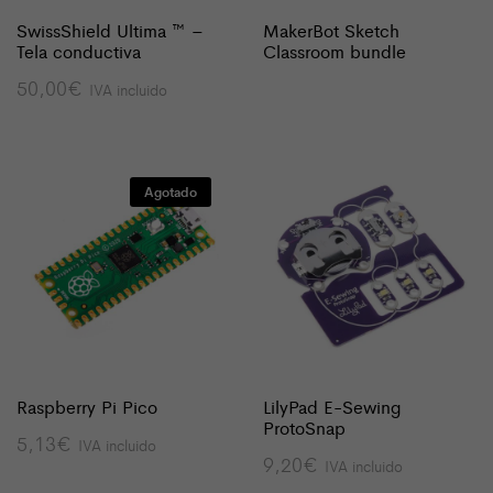
SwissShield Ultima ™ –
MakerBot Sketch
Tela conductiva
Classroom bundle
50,00
€
IVA incluido
Agotado
Raspberry Pi Pico
LilyPad E-Sewing
ProtoSnap
5,13
€
IVA incluido
9,20
€
IVA incluido