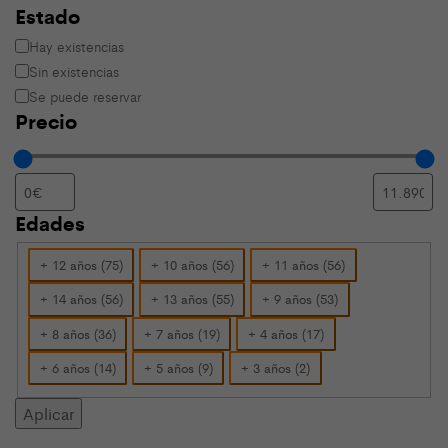
Estado
Estado
Hay existencias
Sin existencias
Se puede reservar
Precio
Edades
Edades
+ 12 años
(
75
)
+ 10 años
(
56
)
+ 11 años
(
56
)
+ 14 años
(
56
)
+ 13 años
(
55
)
+ 9 años
(
53
)
+ 8 años
(
36
)
+ 7 años
(
19
)
+ 4 años
(
17
)
+ 6 años
(
14
)
+ 5 años
(
9
)
+ 3 años
(
2
)
Aplicar