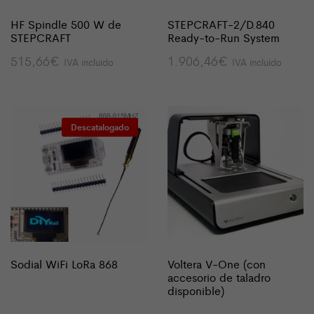
HF Spindle 500 W de
STEPCRAFT-2/D.840
STEPCRAFT
Ready-to-Run System
515,66
€
1.906,46
€
IVA incluido
IVA incluido
Descatalogado
Sodial WiFi LoRa 868
Voltera V-One (con
accesorio de taladro
disponible)