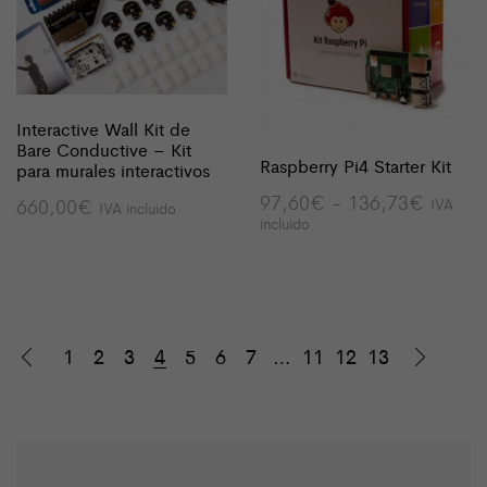
Interactive Wall Kit de
Bare Conductive – Kit
Raspberry Pi4 Starter Kit
para murales interactivos
Rango
97,60
€
-
136,73
€
IVA
660,00
€
IVA incluido
de
incluido
precios
desde
97,60
hasta
136,7
1
2
3
4
5
6
7
…
11
12
13