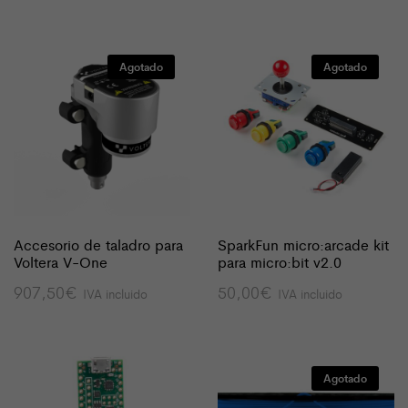
Agotado
Agotado
Accesorio de taladro para
SparkFun micro:arcade kit
Voltera V-One
para micro:bit v2.0
907,50
€
50,00
€
IVA incluido
IVA incluido
Agotado