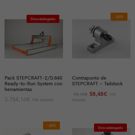
-20%
Descatalogado
Pack STEPCRAFT-2/D.840
Contrapunto de
Ready-to-Run System con
STEPCRAFT – Tailstock
herramientas
El
El
58,48
€
73,10
€
IVA
precio
precio
3.734,16
€
IVA incluido
incluido
original
actual
era:
es:
73,10€.
58,48€.
-20%
Descatalogado