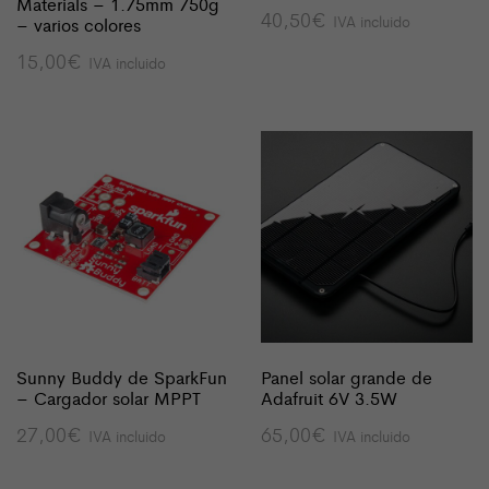
Materials – 1.75mm 750g
40,50
€
IVA incluido
– varios colores
15,00
€
IVA incluido
Sunny Buddy de SparkFun
Panel solar grande de
– Cargador solar MPPT
Adafruit 6V 3.5W
27,00
€
65,00
€
IVA incluido
IVA incluido