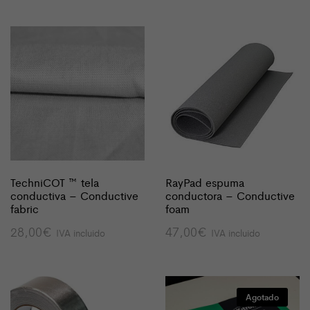
TechniCOT ™ tela
RayPad espuma
conductiva – Conductive
conductora – Conductive
fabric
foam
28,00
€
47,00
€
IVA incluido
IVA incluido
Agotado