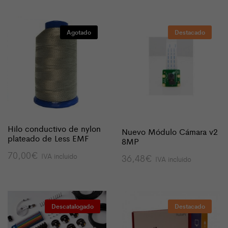
Agotado
Destacado
Hilo conductivo de nylon
Nuevo Módulo Cámara v2
plateado de Less EMF
8MP
70,00
€
IVA incluido
36,48
€
IVA incluido
Descatalogado
Destacado